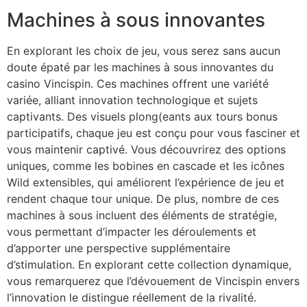
Machines à sous innovantes
En explorant les choix de jeu, vous serez sans aucun
doute épaté par les machines à sous innovantes du
casino Vincispin. Ces machines offrent une variété
variée, alliant innovation technologique et sujets
captivants. Des visuels plong(eants aux tours bonus
participatifs, chaque jeu est conçu pour vous fasciner et
vous maintenir captivé. Vous découvrirez des options
uniques, comme les bobines en cascade et les icônes
Wild extensibles, qui améliorent l’expérience de jeu et
rendent chaque tour unique. De plus, nombre de ces
machines à sous incluent des éléments de stratégie,
vous permettant d’impacter les déroulements et
d’apporter une perspective supplémentaire
d’stimulation. En explorant cette collection dynamique,
vous remarquerez que l’dévouement de Vincispin envers
l’innovation le distingue réellement de la rivalité.