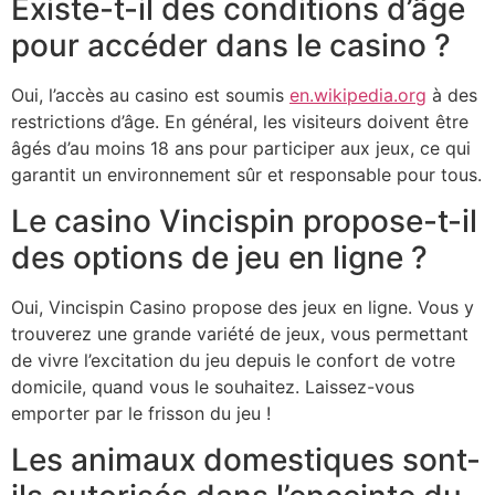
Existe-t-il des conditions d’âge
pour accéder dans le casino ?
Oui, l’accès au casino est soumis
en.wikipedia.org
à des
restrictions d’âge. En général, les visiteurs doivent être
âgés d’au moins 18 ans pour participer aux jeux, ce qui
garantit un environnement sûr et responsable pour tous.
Le casino Vincispin propose-t-il
des options de jeu en ligne ?
Oui, Vincispin Casino propose des jeux en ligne. Vous y
trouverez une grande variété de jeux, vous permettant
de vivre l’excitation du jeu depuis le confort de votre
domicile, quand vous le souhaitez. Laissez-vous
emporter par le frisson du jeu !
Les animaux domestiques sont-