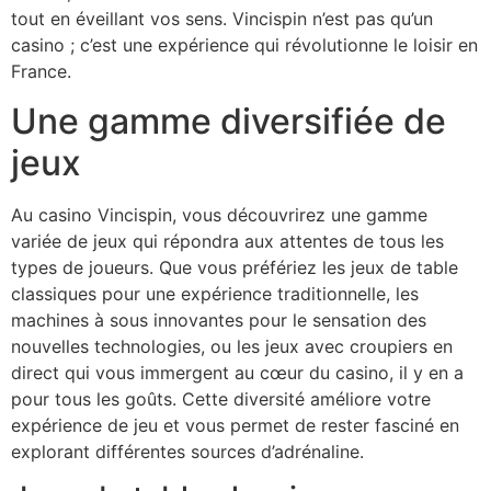
tout en éveillant vos sens. Vincispin n’est pas qu’un
casino ; c’est une expérience qui révolutionne le loisir en
France.
Une gamme diversifiée de
jeux
Au casino Vincispin, vous découvrirez une gamme
variée de jeux qui répondra aux attentes de tous les
types de joueurs. Que vous préfériez les jeux de table
classiques pour une expérience traditionnelle, les
machines à sous innovantes pour le sensation des
nouvelles technologies, ou les jeux avec croupiers en
direct qui vous immergent au cœur du casino, il y en a
pour tous les goûts. Cette diversité améliore votre
expérience de jeu et vous permet de rester fasciné en
explorant différentes sources d’adrénaline.