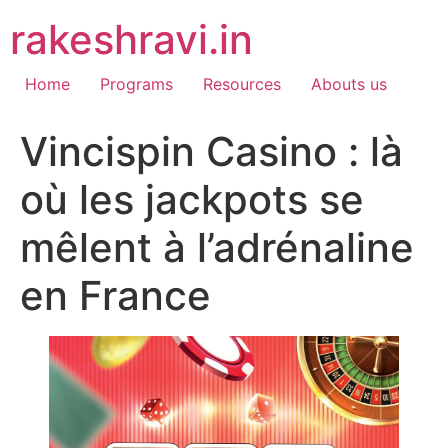
Skip
rakeshravi.in
to
content
Home
Programs
Resources
Abouts us
Vincispin Casino : là
où les jackpots se
mêlent à l’adrénaline
en France