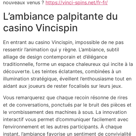
nouveaux venus ?
https://vinci-spins.net/fr-fr/
L’ambiance palpitante du
casino Vincispin
En entrant au casino Vincispin, impossible de ne pas
ressentir l’animation qui y règne. L’ambiance, subtil
alliage de design contemporain et d’élégance
traditionnelle, forme un espace chaleureux qui incite à la
découverte. Les teintes éclatantes, combinées à un
illumination stratégique, éveillent l’enthousiasme tout en
aidant aux joueurs de rester focalisés sur leurs jeux.
Vous remarquerez que chaque recoin résonne de rires
et de conversations, ponctués par le bruit des pièces et
le vrombissement des machines à sous. La innovation
interactif vous permet d’communiquer facilement avec
l’environnement et les autres participants. À chaque
instant, l’ambiance favorise un sentiment de convivialité