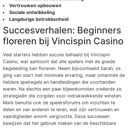
Vertrouwen opbouwen
Sociale ontwikkeling
Langdurige betrokkenheid
Succesverhalen: Beginners
floreren bij Vincispin Casino
Veel starters hebben succes behaald bij Vincispin
Casino, wat aantoont dat alle spelers met de goede
begeleiding kan floreren. Neem bijvoorbeeld Sarah; ze
ging van start met minimale ervaring, maar omarmde de
heldere spelregels en handleidingen die voorhanden
waren. Na slechts een paar bijeenkomsten creëerde ze
strategieën die zorgden voor indrukwekkende winsten.
Mark benutte ook de spelersforums om inzichten te
delen en van anderen te leren, wat zijn vertrouwen en
vaardigheden enorm vergrootte. Deze successen
bewijzen dat het gebruik maken van de beschikbare