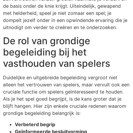
de basis onder de knie krijgt. Uiteindelijk, gewapend
met helderheid, speel je niet zomaar een spel; je
dompelt jezelf onder in een opwindende ervaring die je
uitnodigt om verder te creëren en te onderzoeken.
De rol van grondige
begeleiding bij het
vasthouden van spelers
Duidelijke en uitgebreide begeleiding vergroot niet
alleen het vertrouwen van spelers, maar vervult ook een
cruciale functie om spelers geïnteresseerd te houden.
Als je het spel goed begrijpt, is de kans groter dat je
blijft hangen. Hier zijn enkele cruciale redenen waarom
grondige begeleiding belangrijk is:
Verbeterd begrip
Geïnformeerde besluitvorming