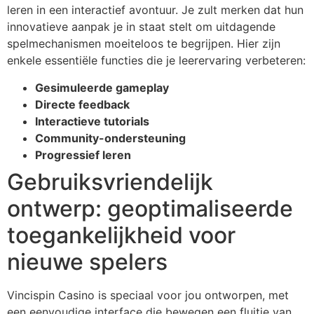
leren in een interactief avontuur. Je zult merken dat hun
innovatieve aanpak je in staat stelt om uitdagende
spelmechanismen moeiteloos te begrijpen. Hier zijn
enkele essentiële functies die je leerervaring verbeteren:
Gesimuleerde gameplay
Directe feedback
Interactieve tutorials
Community-ondersteuning
Progressief leren
Gebruiksvriendelijk
ontwerp: geoptimaliseerde
toegankelijkheid voor
nieuwe spelers
Vincispin Casino is speciaal voor jou ontworpen, met
een eenvoudige interface die bewegen een fluitje van