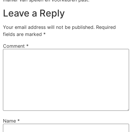
Leave a Reply
Your email address will not be published.
Required
fields are marked
*
Comment
*
Name
*