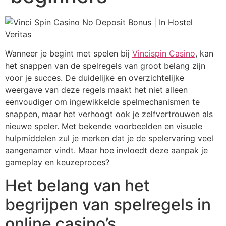
Wanneer je begint met spelen bij
Vincispin Casino
, kan
het snappen van de spelregels van groot belang zijn
voor je succes. De duidelijke en overzichtelijke
weergave van deze regels maakt het niet alleen
eenvoudiger om ingewikkelde spelmechanismen te
snappen, maar het verhoogt ook je zelfvertrouwen als
nieuwe speler. Met bekende voorbeelden en visuele
hulpmiddelen zul je merken dat je de spelervaring veel
aangenamer vindt. Maar hoe invloedt deze aanpak je
gameplay en keuzeproces?
Het belang van het
begrijpen van spelregels in
online casino’s