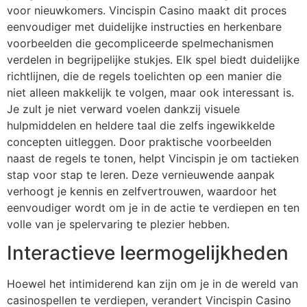
voor nieuwkomers. Vincispin Casino maakt dit proces
eenvoudiger met duidelijke instructies en herkenbare
voorbeelden die gecompliceerde spelmechanismen
verdelen in begrijpelijke stukjes. Elk spel biedt duidelijke
richtlijnen, die de regels toelichten op een manier die
niet alleen makkelijk te volgen, maar ook interessant is.
Je zult je niet verward voelen dankzij visuele
hulpmiddelen en heldere taal die zelfs ingewikkelde
concepten uitleggen. Door praktische voorbeelden
naast de regels te tonen, helpt Vincispin je om tactieken
stap voor stap te leren. Deze vernieuwende aanpak
verhoogt je kennis en zelfvertrouwen, waardoor het
eenvoudiger wordt om je in de actie te verdiepen en ten
volle van je spelervaring te plezier hebben.
Interactieve leermogelijkheden
Hoewel het intimiderend kan zijn om je in de wereld van
casinospellen te verdiepen, verandert Vincispin Casino