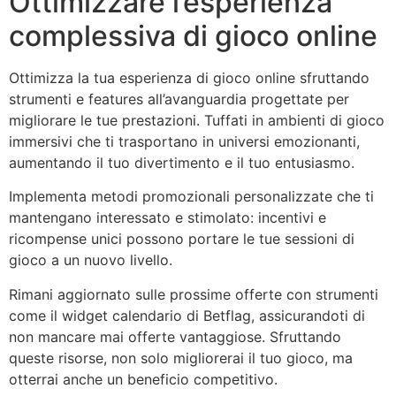
Ottimizzare l’esperienza
complessiva di gioco online
Ottimizza la tua esperienza di gioco online sfruttando
strumenti e features all’avanguardia progettate per
migliorare le tue prestazioni. Tuffati in ambienti di gioco
immersivi che ti trasportano in universi emozionanti,
aumentando il tuo divertimento e il tuo entusiasmo.
Implementa metodi promozionali personalizzate che ti
mantengano interessato e stimolato: incentivi e
ricompense unici possono portare le tue sessioni di
gioco a un nuovo livello.
Rimani aggiornato sulle prossime offerte con strumenti
come il widget calendario di Betflag, assicurandoti di
non mancare mai offerte vantaggiose. Sfruttando
queste risorse, non solo migliorerai il tuo gioco, ma
otterrai anche un beneficio competitivo.