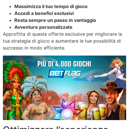
Massimizza il tuo tempo di gioco
Accedi a benefici esclusivi
Resta sempre un passo in vantaggio
Avventure personalizzate
Approfitta di queste offerte esclusive per migliorare la
tua strategia di gioco e aumentare le tue possibilità di
successo in modo efficiente.