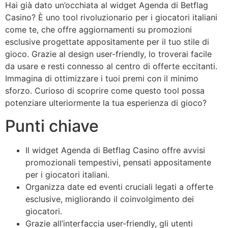
Hai già dato un’occhiata al widget Agenda di Betflag
Casino? È uno tool rivoluzionario per i giocatori italiani
come te, che offre aggiornamenti su promozioni
esclusive progettate appositamente per il tuo stile di
gioco. Grazie al design user-friendly, lo troverai facile
da usare e resti connesso al centro di offerte eccitanti.
Immagina di ottimizzare i tuoi premi con il minimo
sforzo. Curioso di scoprire come questo tool possa
potenziare ulteriormente la tua esperienza di gioco?
Punti chiave
Il widget Agenda di Betflag Casino offre avvisi
promozionali tempestivi, pensati appositamente
per i giocatori italiani.
Organizza date ed eventi cruciali legati a offerte
esclusive, migliorando il coinvolgimento dei
giocatori.
Grazie all’interfaccia user-friendly, gli utenti