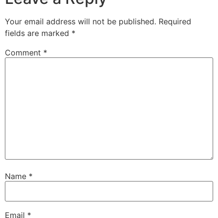
Your email address will not be published.
Required
fields are marked
*
Comment
*
Name
*
Email
*