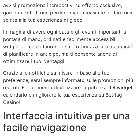
avvisi promozionali tempestivi su offerte esclusive,
garantendoti di non perdere mai l’occasione di dare una
spinta alla tua esperienza di gioco.
Immagina di avere ogni data e gli eventi importanti a
portata di mano, ordinati e facilmente accessibili. Il
widget del calendario non solo ottimizza la tua capacità
di pianificare in anticipo, ma ti consente anche di
ottimizzare i tuoi vantaggi.
Grazie alle notifiche su misura in base alle tue
preferenze, sarai sempre informato sulle promozioni più
recenti. È il momento di utilizzare la potenza del widget
calendario e migliorare la tua esperienza su Betflag
Casino!
Interfaccia intuitiva per una
facile navigazione