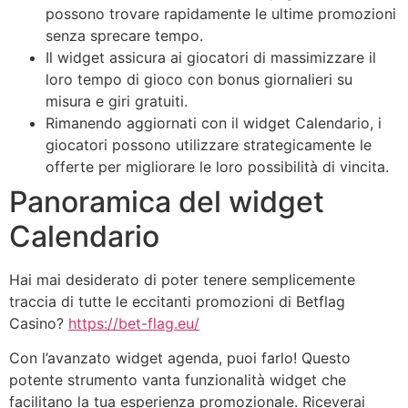
possono trovare rapidamente le ultime promozioni
senza sprecare tempo.
Il widget assicura ai giocatori di massimizzare il
loro tempo di gioco con bonus giornalieri su
misura e giri gratuiti.
Rimanendo aggiornati con il widget Calendario, i
giocatori possono utilizzare strategicamente le
offerte per migliorare le loro possibilità di vincita.
Panoramica del widget
Calendario
Hai mai desiderato di poter tenere semplicemente
traccia di tutte le eccitanti promozioni di Betflag
Casino?
https://bet-flag.eu/
Con l’avanzato widget agenda, puoi farlo! Questo
potente strumento vanta funzionalità widget che
facilitano la tua esperienza promozionale. Riceverai