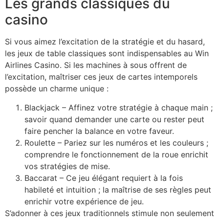
Les grands classiques du
casino
Si vous aimez l’excitation de la stratégie et du hasard,
les jeux de table classiques sont indispensables au Win
Airlines Casino. Si les machines à sous offrent de
l’excitation, maîtriser ces jeux de cartes intemporels
possède un charme unique :
Blackjack – Affinez votre stratégie à chaque main ;
savoir quand demander une carte ou rester peut
faire pencher la balance en votre faveur.
Roulette – Pariez sur les numéros et les couleurs ;
comprendre le fonctionnement de la roue enrichit
vos stratégies de mise.
Baccarat – Ce jeu élégant requiert à la fois
habileté et intuition ; la maîtrise de ses règles peut
enrichir votre expérience de jeu.
S’adonner à ces jeux traditionnels stimule non seulement