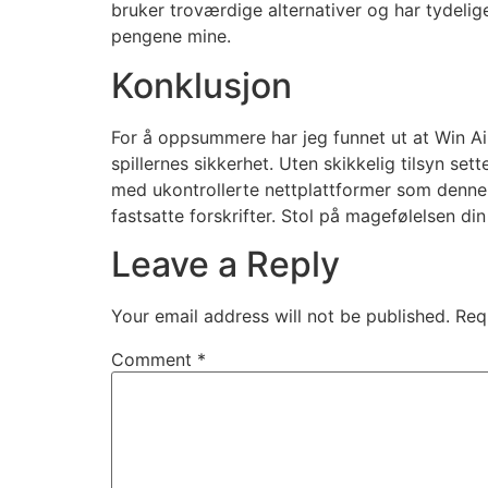
bruker troværdige alternativer og har tydelige
pengene mine.
Konklusjon
For å oppsummere har jeg funnet ut at Win Air
spillernes sikkerhet. Uten skikkelig tilsyn set
med ukontrollerte nettplattformer som denne.
fastsatte forskrifter. Stol på magefølelsen d
Leave a Reply
Your email address will not be published.
Req
Comment
*