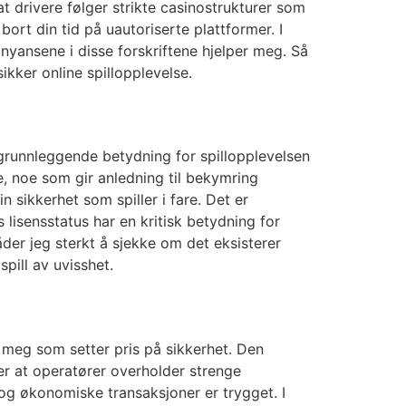
 at drivere følger strikte casinostrukturer som
 bort din tid på uautoriserte plattformer. I
l nyansene i disse forskriftene hjelper meg. Så
ikker online spillopplevelse.
 grunnleggende betydning for spillopplevelsen
ge, noe som gir anledning til bekymring
 sikkerhet som spiller i fare. Det er
lisensstatus har en kritisk betydning for
råder jeg sterkt å sjekke om det eksisterer
pill av uvisshet.
som meg som setter pris på sikkerhet. Den
rer at operatører overholder strenge
 og økonomiske transaksjoner er trygget. I