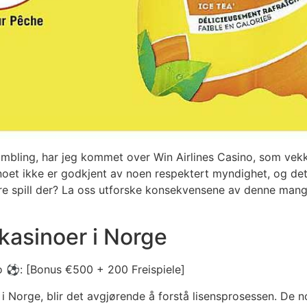
ambling, har jeg kommet over Win Airlines Casino, som vekk
sinoet ikke er godkjent av noen respektert myndighet, og det 
ere spill der? La oss utforske konsekvensene av denne mang
tkasinoer i Norge
 i Norge, blir det avgjørende å forstå lisensprosessen. De 