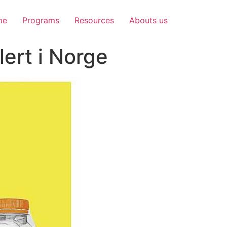
me
Programs
Resources
Abouts us
lert i Norge