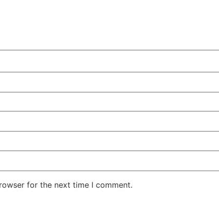
rowser for the next time I comment.