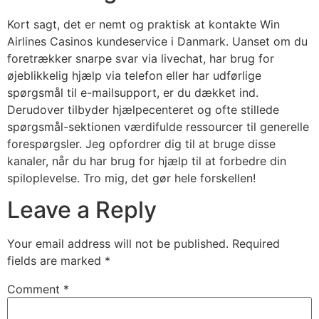
Kort sagt, det er nemt og praktisk at kontakte Win
Airlines Casinos kundeservice i Danmark. Uanset om du
foretrækker snarpe svar via livechat, har brug for
øjeblikkelig hjælp via telefon eller har udførlige
spørgsmål til e-mailsupport, er du dækket ind.
Derudover tilbyder hjælpecenteret og ofte stillede
spørgsmål-sektionen værdifulde ressourcer til generelle
forespørgsler. Jeg opfordrer dig til at bruge disse
kanaler, når du har brug for hjælp til at forbedre din
spiloplevelse. Tro mig, det gør hele forskellen!
Leave a Reply
Your email address will not be published.
Required
fields are marked
*
Comment
*