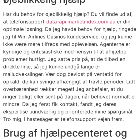
Har du behov for øjeblikkelig hjælp? Du vil finde ud af,
at telefonsupport
data-api.marketindex.com.au
er din
optimale løsning. Da jeg havde behov for hjælp, ringede
jeg til Win Airlines Casinos kundeservice, og jeg kunne
ikke være mere tilfreds med oplevelsen. Agenterne er
kyndige og entusiastiske med hensyn til at afhjælpe
problemer hurtigt. Jeg satte pris på, at de tilbød en
direkte linje, så jeg kunne undgå lange e-
mailudvekslinger. Vær dog bevidst på ventetid for
opkald; de kan svinge afhængigt af travle perioder. Lidt
overbærenhed rækker meget! Jeg anbefaler, at du
ringer tidligt eller sent på dagen, når behovet normalt er
mindre. Da jeg først fik kontakt, fandt jeg deres
ekspertise uundværlig og prioriterede mine spørgsmål.
Tro mig, i hastesager er telefonsupport vejen frem.
Brug af hjælpecenteret og