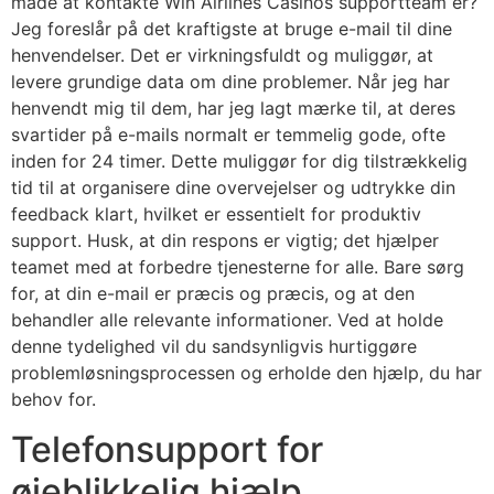
måde at kontakte Win Airlines Casinos supportteam er?
Jeg foreslår på det kraftigste at bruge e-mail til dine
henvendelser. Det er virkningsfuldt og muliggør, at
levere grundige data om dine problemer. Når jeg har
henvendt mig til dem, har jeg lagt mærke til, at deres
svartider på e-mails normalt er temmelig gode, ofte
inden for 24 timer. Dette muliggør for dig tilstrækkelig
tid til at organisere dine overvejelser og udtrykke din
feedback klart, hvilket er essentielt for produktiv
support. Husk, at din respons er vigtig; det hjælper
teamet med at forbedre tjenesterne for alle. Bare sørg
for, at din e-mail er præcis og præcis, og at den
behandler alle relevante informationer. Ved at holde
denne tydelighed vil du sandsynligvis hurtiggøre
problemløsningsprocessen og erholde den hjælp, du har
behov for.
Telefonsupport for
øjeblikkelig hjælp