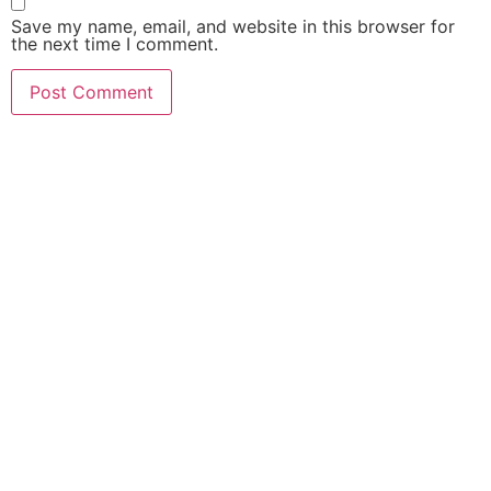
Save my name, email, and website in this browser for
the next time I comment.