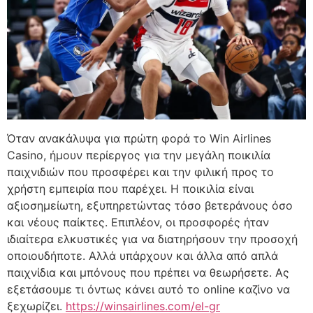
Όταν ανακάλυψα για πρώτη φορά το Win Airlines
Casino, ήμουν περίεργος για την μεγάλη ποικιλία
παιχνιδιών που προσφέρει και την φιλική προς το
χρήστη εμπειρία που παρέχει. Η ποικιλία είναι
αξιοσημείωτη, εξυπηρετώντας τόσο βετεράνους όσο
και νέους παίκτες. Επιπλέον, οι προσφορές ήταν
ιδιαίτερα ελκυστικές για να διατηρήσουν την προσοχή
οποιουδήποτε. Αλλά υπάρχουν και άλλα από απλά
παιχνίδια και μπόνους που πρέπει να θεωρήσετε. Ας
εξετάσουμε τι όντως κάνει αυτό το online καζίνο να
ξεχωρίζει.
https://winsairlines.com/el-gr