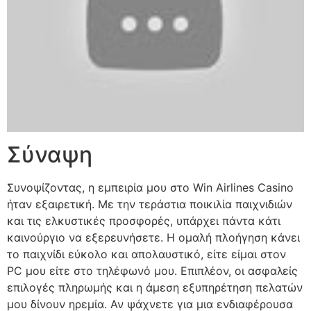
Σύναψη
Συνοψίζοντας, η εμπειρία μου στο Win Airlines Casino
ήταν εξαιρετική. Με την τεράστια ποικιλία παιχνιδιών
και τις ελκυστικές προσφορές, υπάρχει πάντα κάτι
καινούργιο να εξερευνήσετε. Η ομαλή πλοήγηση κάνει
το παιχνίδι εύκολο και απολαυστικό, είτε είμαι στον
PC μου είτε στο τηλέφωνό μου. Επιπλέον, οι ασφαλείς
επιλογές πληρωμής και η άμεση εξυπηρέτηση πελατών
μου δίνουν ηρεμία. Αν ψάχνετε για μια ενδιαφέρουσα