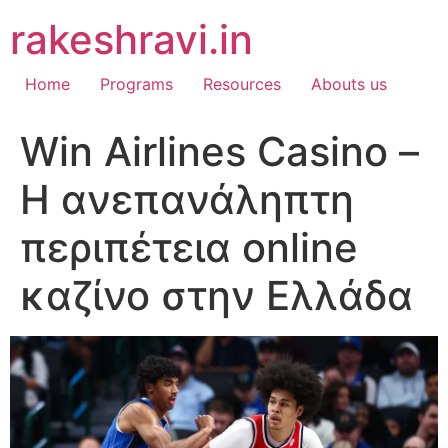
Skip
rakeshravi.in
to
content
Home
Programs
Resources
Abouts us
Win Airlines Casino –
Η ανεπανάληπτη
περιπέτεια online
καζίνο στην Ελλάδα