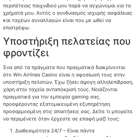
περιπέτειας παιχνιδιού μου παρά να αγχώνομαι για τα
χρήματά μου. Αυτός ο συνδυασμός ισχυρής ασφάλειας
και ταχέων συναλλαγών είναι που με ωθεί να
επιστρέφω.
Υποστήριξη πελατείας που
φροντίζει
Ένα από τα πράγματα που πραγματικά διακρίνονται
στο Win Airlines Casino είναι η αφοσίωσή τους στην
υποστήριξη πελατών. Έχω ζήσει άψογη αλληλεπίδραση,
χάρη στην ταχεία ανταπόκρισή τους. Νοιάζονται
πραγματικά για την εμπειρία gaming σας,
προσφέροντας εξατομικευμένη εξυπηρέτηση
προσαρμοσμένη στις απαιτήσεις σας. Δείτε τι μπορείτε
να περιμένετε όταν έρχεστε σε επαφή μαζί τους:
Διαθεσιμότητα 24/7 – Είναι πάντα