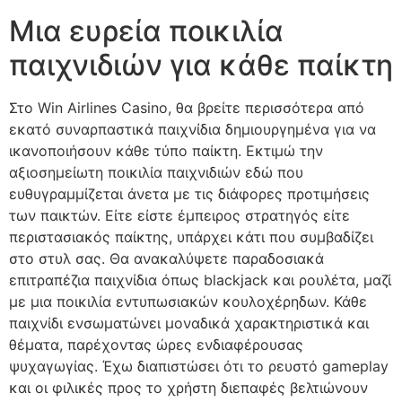
Μια ευρεία ποικιλία
παιχνιδιών για κάθε παίκτη
Στο Win Airlines Casino, θα βρείτε περισσότερα από
εκατό συναρπαστικά παιχνίδια δημιουργημένα για να
ικανοποιήσουν κάθε τύπο παίκτη. Εκτιμώ την
αξιοσημείωτη ποικιλία παιχνιδιών εδώ που
ευθυγραμμίζεται άνετα με τις διάφορες προτιμήσεις
των παικτών. Είτε είστε έμπειρος στρατηγός είτε
περιστασιακός παίκτης, υπάρχει κάτι που συμβαδίζει
στο στυλ σας. Θα ανακαλύψετε παραδοσιακά
επιτραπέζια παιχνίδια όπως blackjack και ρουλέτα, μαζί
με μια ποικιλία εντυπωσιακών κουλοχέρηδων. Κάθε
παιχνίδι ενσωματώνει μοναδικά χαρακτηριστικά και
θέματα, παρέχοντας ώρες ενδιαφέρουσας
ψυχαγωγίας. Έχω διαπιστώσει ότι το ρευστό gameplay
και οι φιλικές προς το χρήστη διεπαφές βελτιώνουν