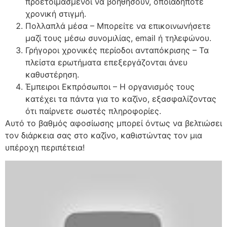
προετοιμασμένοι να βοηθήσουν, οποιαδήποτε
χρονική στιγμή.
Πολλαπλά μέσα – Μπορείτε να επικοινωνήσετε
μαζί τους μέσω συνομιλίας, email ή τηλεφώνου.
Γρήγοροι χρονικές περίοδοι ανταπόκρισης – Τα
πλείστα ερωτήματα επεξεργάζονται άνευ
καθυστέρηση.
Έμπειροι Εκπρόσωποι – Η οργανισμός τους
κατέχει τα πάντα για το καζίνο, εξασφαλίζοντας
ότι παίρνετε σωστές πληροφορίες.
Αυτό το βαθμός αφοσίωσης μπορεί όντως να βελτιώσει
τον διάρκεια σας στο καζίνο, καθιστώντας τον μια
υπέροχη περιπέτεια!