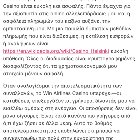
Casino είναι εύκολη και ασφαλής. Πάντα έψαχνα για
την αξιοπιστία στις online αλληλεπιδράσεις μου και η
ασφάλεια πληρωμών του καζίνο αυξάνει την
εμπιστοσύνη μου. Με μια ποικιλία έμπιστων μεθόδων
πληρωμής που είναι διαθέσιμες, η εκτέλεση εισφορών
ή αναλήψεων είναι
https://en.wikipedia.org/wiki/Casino_Helsinki
εύκολη
υπόθεση. Όλες οι διαδικασίες είναι κρυπτογραφημένες,
διασφαλίζοντας ότι τα χρηματοοικονομικά μου
στοιχεία μένουν ασφαλή.
Όταν αναλογίζομαι την αποτελεσματικότητα των
συναλλαγών, το Win Airlines Casino υπερέχει—οι
καταθέσεις επεξεργάζονται γρήγορα, δίνοντάς μου να
εισέλθω αμέσως στη ενέργεια. Οι αποσύρσεις δεν είναι
μόνο σίγουρες. Είναι κατά κανόνα πιο γρήγορες από
ό,τι έχω ζήσει σε άλλα μέρη. Αυτό το βαθμός
αποτελεσματικότητας υποδηλώνει ότι μπορώ να
συγκεντρωθώ πιο πολύ στην ευχαρίστηση της