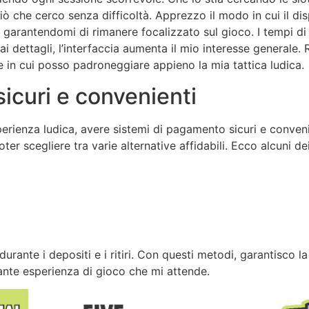
iò che cerco senza difficoltà. Apprezzo il modo in cui il di
, garantendomi di rimanere focalizzato sul gioco. I tempi di
ai dettagli, l’interfaccia aumenta il mio interesse generale.
 in cui posso padroneggiare appieno la mia tattica ludica.
icuri e convenienti
rienza ludica, avere sistemi di pagamento sicuri e conveni
er scegliere tra varie alternative affidabili. Ecco alcuni de
urante i depositi e i ritiri. Con questi metodi, garantisco la
ante esperienza di gioco che mi attende.