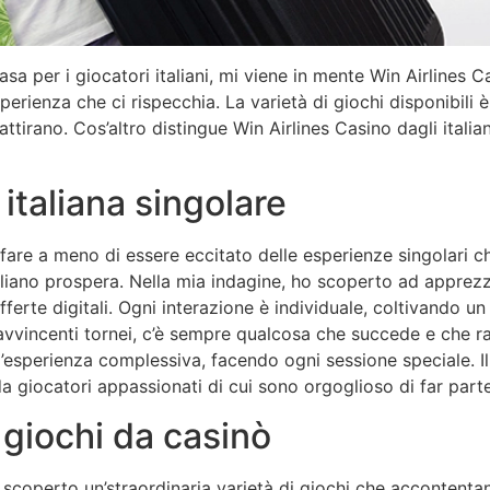
sa per i giocatori italiani, mi viene in mente Win Airlines C
ienza che ci rispecchia. La varietà di giochi disponibili è
tirano. Cos’altro distingue Win Airlines Casino dagli itali
italiana singolare
fare a meno di essere eccitato delle esperienze singolari che
aliano prospera. Nella mia indagine, ho scoperto ad apprezz
offerte digitali. Ogni interazione è individuale, coltivando u
 avvincenti tornei, c’è sempre qualcosa che succede e che ra
’esperienza complessiva, facendo ogni sessione speciale. Il
 giocatori appassionati di cui sono orgoglioso di far parte
 giochi da casinò
 scoperto un’straordinaria varietà di giochi che accontentan