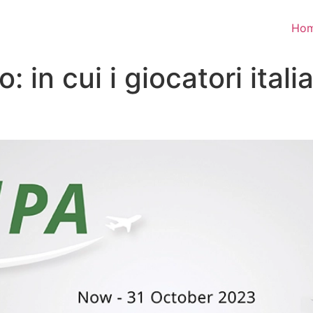
Ho
: in cui i giocatori itali