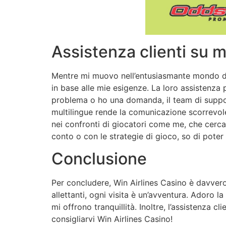
Assistenza clienti su m
Mentre mi muovo nell’entusiasmante mondo di 
in base alle mie esigenze. La loro assistenza 
problema o ho una domanda, il team di support
multilingue rende la comunicazione scorrevole
nei confronti di giocatori come me, che cerca
conto o con le strategie di gioco, so di poter
Conclusione
Per concludere, Win Airlines Casino è davvero
allettanti, ogni visita è un’avventura. Adoro la
mi offrono tranquillità. Inoltre, l’assistenza 
consigliarvi Win Airlines Casino!