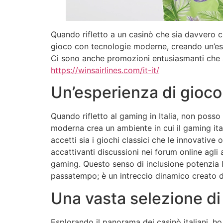
Quando rifletto a un casinò che sia davvero ca
gioco con tecnologie moderne, creando un’esper
Ci sono anche promozioni entusiasmanti che at
https://winsairlines.com/it-it/
Un’esperienza di gioco 
Quando rifletto al gaming in Italia, non posso 
moderna crea un ambiente in cui il gaming it
accetti sia i giochi classici che le innovative 
accattivanti discussioni nei forum online agli
gaming. Questo senso di inclusione potenzia l
passatempo; è un intreccio dinamico creato da
Una vasta selezione di
Esplorando il panorama dei casinò italiani, ho