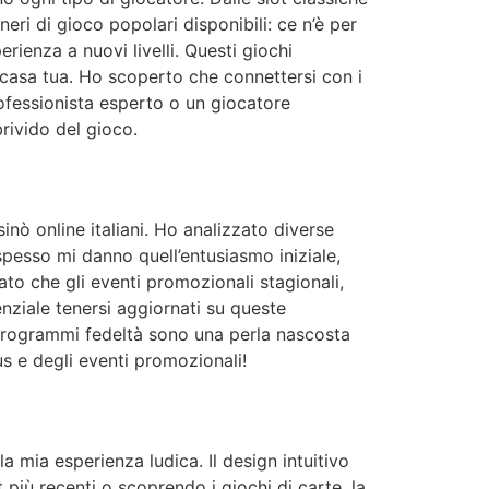
eri di gioco popolari disponibili: ce n’è per
erienza a nuovi livelli. Questi giochi
casa tua. Ho scoperto che connettersi con i
rofessionista esperto o un giocatore
rivido del gioco.
nò online italiani. Ho analizzato diverse
spesso mi danno quell’entusiasmo iniziale,
to che gli eventi promozionali stagionali,
nziale tenersi aggiornati su queste
 programmi fedeltà sono una perla nascosta
us e degli eventi promozionali!
la mia esperienza ludica. Il design intuitivo
più recenti o scoprendo i giochi di carte, la