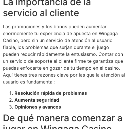
La importancia de la
servicio al cliente
Las promociones y los bonos pueden aumentar
enormemente tu experiencia de apuesta en Wingaga
Casino, pero sin un servicio de atención al usuario
fiable, los problemas que surjan durante el juego
pueden reducir rápidamente la entusiasmo. Contar con
un servicio de soporte al cliente firme te garantiza que
puedas enfocarte en gozar de tu tiempo en el casino.
Aquí tienes tres razones clave por las que la atención al
usuario es fundamental:
Resolución rápida de problemas
Aumenta seguridad
Opiniones y avances
De qué manera comenzar a
jugar en Wingaga Casino