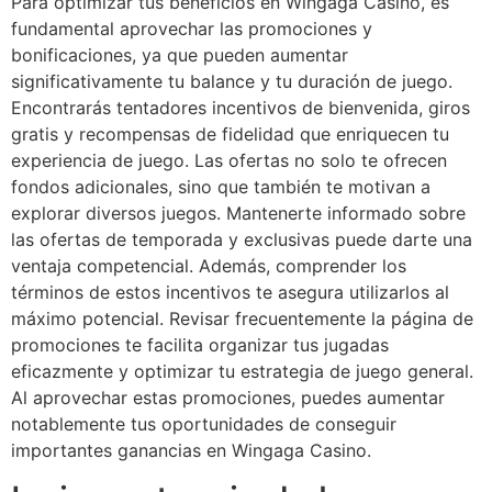
Para optimizar tus beneficios en Wingaga Casino, es
fundamental aprovechar las promociones y
bonificaciones, ya que pueden aumentar
significativamente tu balance y tu duración de juego.
Encontrarás tentadores incentivos de bienvenida, giros
gratis y recompensas de fidelidad que enriquecen tu
experiencia de juego. Las ofertas no solo te ofrecen
fondos adicionales, sino que también te motivan a
explorar diversos juegos. Mantenerte informado sobre
las ofertas de temporada y exclusivas puede darte una
ventaja competencial. Además, comprender los
términos de estos incentivos te asegura utilizarlos al
máximo potencial. Revisar frecuentemente la página de
promociones te facilita organizar tus jugadas
eficazmente y optimizar tu estrategia de juego general.
Al aprovechar estas promociones, puedes aumentar
notablemente tus oportunidades de conseguir
importantes ganancias en Wingaga Casino.