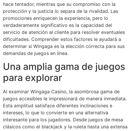
hace tentador, mientras que su compromiso con la
protección y la justicia lo separa de la rivalidad. Las
promociones enriquecen la experiencia, pero lo
verdaderamente significativo es la capacidad del
servicio de atención al cliente para resolver eventuales
dificultades. Comprender estos factores le ayudará a
determinar si Wingaga es la elección correcta para sus
demandas de juegos en línea.
Una amplia gama de juegos
para explorar
Al examinar Wingaga Casino, la asombrosa gama de
juegos accesibles le impresionará de manera inmediata.
Esta amplitud satisface diferentes inclinaciones e
intereses, lo que lo convierte en una alternativa
interesante para los jugadores. Desde juegos de mesa
clásicos como el blackjack y la ruleta hasta una extensa