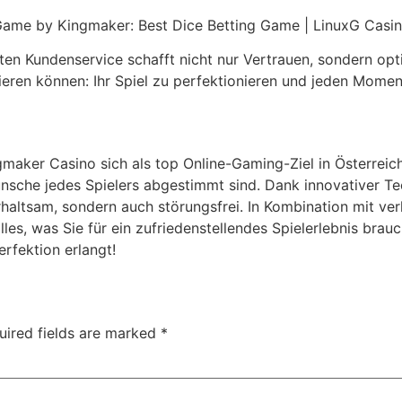
en Kundenservice schafft nicht nur Vertrauen, sondern opti
ieren können: Ihr Spiel zu perfektionieren und jeden Momen
maker Casino sich als top Online-Gaming-Ziel in Österreic
ünsche jedes Spielers abgestimmt sind. Dank innovativer T
nterhaltsam, sondern auch störungsfrei. In Kombination mit 
les, was Sie für ein zufriedenstellendes Spielerlebnis brau
rfektion erlangt!
uired fields are marked
*