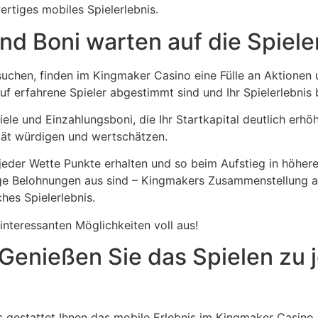
rtiges mobiles Spielerlebnis.
d Boni warten auf die Spieler
suchen, finden im Kingmaker Casino eine Fülle an Aktionen 
f erfahrene Spieler abgestimmt sind und Ihr Spielerlebnis 
iele und Einzahlungsboni, die Ihr Startkapital deutlich erh
tät würdigen und wertschätzen.
jeder Wette Punkte erhalten und so beim Aufstieg in höhere 
ge Belohnungen aus sind – Kingmakers Zusammenstellung a
hes Spielerlebnis.
 interessanten Möglichkeiten voll aus!
 Genießen Sie das Spielen zu 
gs gestattet Ihnen das mobile Erlebnis im Kingmaker Casin