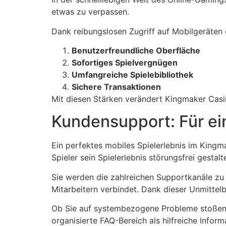
etwas zu verpassen.
Dank reibungslosen Zugriff auf Mobilgeräten er
Benutzerfreundliche Oberfläche
Sofortiges Spielvergnügen
Umfangreiche Spielebibliothek
Sichere Transaktionen
Mit diesen Stärken verändert Kingmaker Casin
Kundensupport: Für ein
Ein perfektes mobiles Spielerlebnis im Kingm
Spieler sein Spielerlebnis störungsfrei gestalt
Sie werden die zahlreichen Supportkanäle zu 
Mitarbeitern verbindet. Dank dieser Unmittelb
Ob Sie auf systembezogene Probleme stoßen o
organisierte FAQ-Bereich als hilfreiche Infor