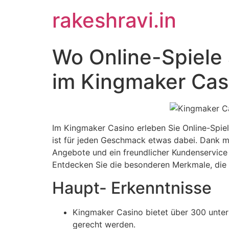
Skip
rakeshravi.in
to
content
Wo Online-Spiele a
im Kingmaker Cas
Im Kingmaker Casino erleben Sie Online-Spiele
ist für jeden Geschmack etwas dabei. Dank mo
Angebote und ein freundlicher Kundenservice
Entdecken Sie die besonderen Merkmale, die d
Haupt- Erkenntnisse
Kingmaker Casino bietet über 300 unters
gerecht werden.