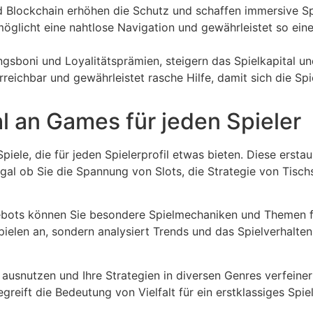
d Blockchain erhöhen die Schutz und schaffen immersive Spie
glicht eine nahtlose Navigation und gewährleistet so eine
sboni und Loyalitätsprämien, steigern das Spielkapital un
rreichbar und gewährleistet rasche Hilfe, damit sich die S
hl an Games für jeden Spieler
le, die für jeden Spielerprofil etwas bieten. Diese erstaunl
gal ob Sie die Spannung von Slots, die Strategie von Tischs
ebots können Sie besondere Spielmechaniken und Themen fin
 Spielen an, sondern analysiert Trends und das Spielverhalte
alt ausnutzen und Ihre Strategien in diversen Genres verfein
ift die Bedeutung von Vielfalt für ein erstklassiges Spiel