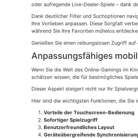
oder aufregende Live-Dealer-Spiele – dank de
Dank deutlicher Filter und Suchoptionen navi
Ihre Vorlieben anpassen. Diese Sorgfalt verbe
während Sie Ihre Favoriten mühelos entdeck
Genießen Sie einen reibungslosen Zugriff auf
Anpassungsfähiges mobil
Wenn Sie die Welt des Online-Gamings im Kin
schätzen wissen, die für bestmögliches Spiel
Dieser Aspekt steigert nicht nur Ihr Spielver
Hier sind die wichtigsten Funktionen, die Si
Vorteile der Touchscreen-Bedienung
Sofortiger Spielzugriff
Benutzerfreundliches Layout
Geräteübergreifende Synchronisierun