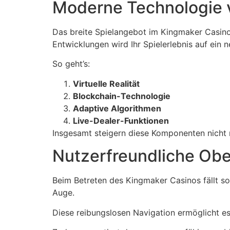
Moderne Technologie v
Das breite Spielangebot im Kingmaker Casino g
Entwicklungen wird Ihr Spielerlebnis auf ein
So geht’s:
Virtuelle Realität
Blockchain-Technologie
Adaptive Algorithmen
Live-Dealer-Funktionen
Insgesamt steigern diese Komponenten nicht n
Nutzerfreundliche Ober
Beim Betreten des Kingmaker Casinos fällt so
Auge.
Diese reibungslosen Navigation ermöglicht es