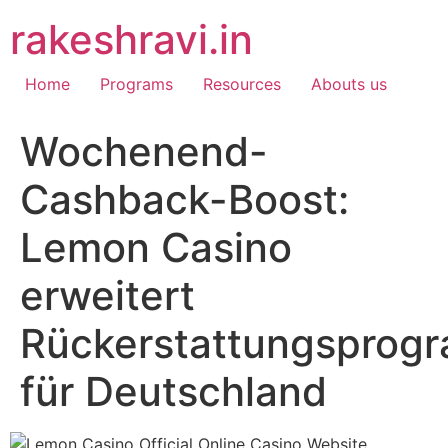
Skip
rakeshravi.in
to
content
Home
Programs
Resources
Abouts us
Wochenend-
Cashback-Boost:
Lemon Casino
erweitert
Rückerstattungsprog
für Deutschland