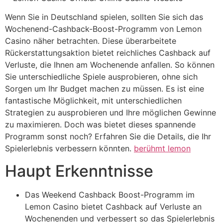
Wenn Sie in Deutschland spielen, sollten Sie sich das
Wochenend-Cashback-Boost-Programm von Lemon
Casino näher betrachten. Diese überarbeitete
Rückerstattungsaktion bietet reichliches Cashback auf
Verluste, die Ihnen am Wochenende anfallen. So können
Sie unterschiedliche Spiele ausprobieren, ohne sich
Sorgen um Ihr Budget machen zu müssen. Es ist eine
fantastische Möglichkeit, mit unterschiedlichen
Strategien zu ausprobieren und Ihre möglichen Gewinne
zu maximieren. Doch was bietet dieses spannende
Programm sonst noch? Erfahren Sie die Details, die Ihr
Spielerlebnis verbessern könnten.
berühmt lemon
Haupt Erkenntnisse
Das Weekend Cashback Boost-Programm im
Lemon Casino bietet Cashback auf Verluste an
Wochenenden und verbessert so das Spielerlebnis