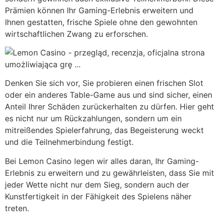
Prämien können Ihr Gaming-Erlebnis erweitern und
Ihnen gestatten, frische Spiele ohne den gewohnten
wirtschaftlichen Zwang zu erforschen.
Denken Sie sich vor, Sie probieren einen frischen Slot
oder ein anderes Table-Game aus und sind sicher, einen
Anteil Ihrer Schäden zurückerhalten zu dürfen. Hier geht
es nicht nur um Rückzahlungen, sondern um ein
mitreißendes Spielerfahrung, das Begeisterung weckt
und die Teilnehmerbindung festigt.
Bei Lemon Casino legen wir alles daran, Ihr Gaming-
Erlebnis zu erweitern und zu gewährleisten, dass Sie mit
jeder Wette nicht nur dem Sieg, sondern auch der
Kunstfertigkeit in der Fähigkeit des Spielens näher
treten.