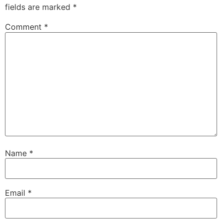
fields are marked
*
Comment
*
Name
*
Email
*