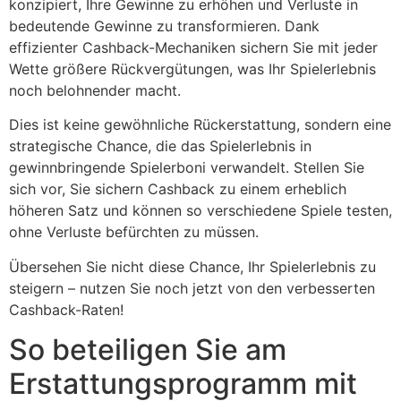
konzipiert, Ihre Gewinne zu erhöhen und Verluste in
bedeutende Gewinne zu transformieren. Dank
effizienter Cashback-Mechaniken sichern Sie mit jeder
Wette größere Rückvergütungen, was Ihr Spielerlebnis
noch belohnender macht.
Dies ist keine gewöhnliche Rückerstattung, sondern eine
strategische Chance, die das Spielerlebnis in
gewinnbringende Spielerboni verwandelt. Stellen Sie
sich vor, Sie sichern Cashback zu einem erheblich
höheren Satz und können so verschiedene Spiele testen,
ohne Verluste befürchten zu müssen.
Übersehen Sie nicht diese Chance, Ihr Spielerlebnis zu
steigern – nutzen Sie noch jetzt von den verbesserten
Cashback-Raten!
So beteiligen Sie am
Erstattungsprogramm mit